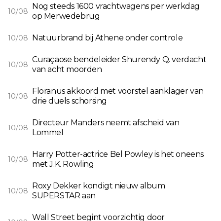
Nog steeds 1600 vrachtwagens per werkdag
10/08
op Merwedebrug
Natuurbrand bij Athene onder controle
10/08
Curaçaose bendeleider Shurendy Q. verdacht
10/08
van acht moorden
Floranus akkoord met voorstel aanklager van
10/08
drie duels schorsing
Directeur Manders neemt afscheid van
10/08
Lommel
Harry Potter-actrice Bel Powley is het oneens
10/08
met J.K. Rowling
Roxy Dekker kondigt nieuw album
10/08
SUPERSTAR aan
Wall Street begint voorzichtig door